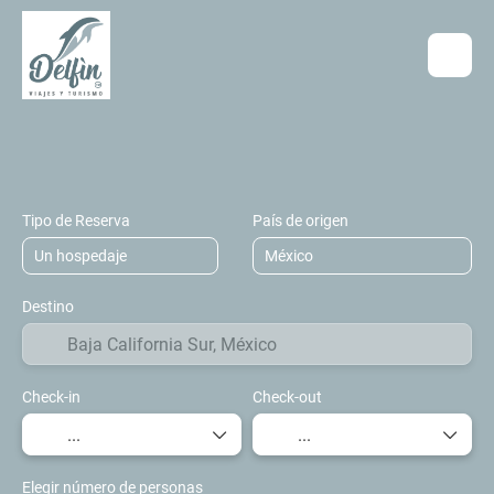
Hospedaje
Transportes
Vuelo + Hos
+
Tipo de Reserva
País de origen
Destino
Check-in
Check-out
Elegir número de personas