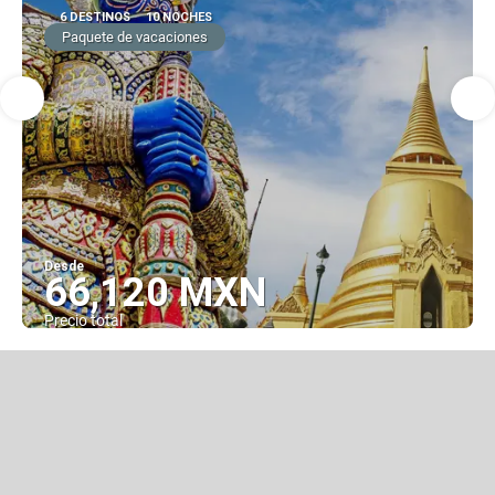
6 DESTINOS
10 NOCHES
Paquete de vacaciones
Desde
66,120 MXN
Precio total
Ver