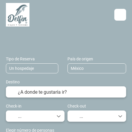
Hospedaje
Transportes
Vuelo + Hos
+
Tipo de Reserva
País de origen
Destino
Check-in
Check-out
Elegir número de personas