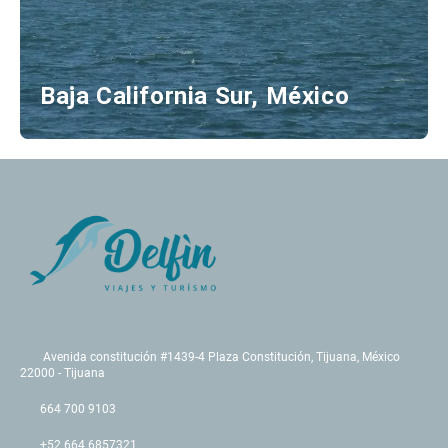
Baja California Sur, México
Avenida constitución #1439-4 Plaza Constitución, Tijuana, México
22000 - Tijuana
664 700 9103
+52 664 6857321