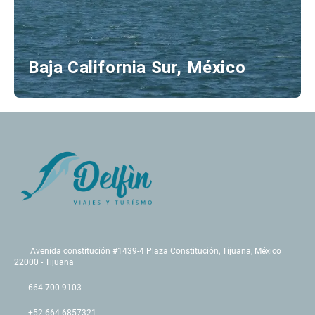
Baja California Sur, México
Avenida constitución #1439-4 Plaza Constitución, Tijuana, México
22000 - Tijuana
664 700 9103
+52 664 6857321