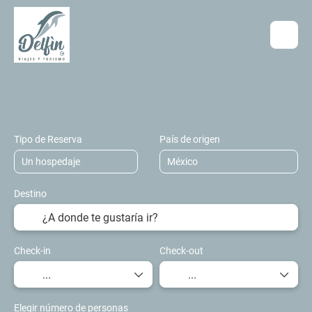
Hospedaje
Transportes
Vuelo + Hos
+
Tipo de Reserva
País de origen
Destino
Check-in
Check-out
Elegir número de personas