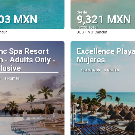
desde
503 MXN
9,321 MXN
Preço Total
DESTINO:
ncun
Cancun
Vejo
Vejo
nc Spa Resort
Excellence Play
 - Adults Only -
Mujeres
clusive
1 DESTINOS
3 NOITES
S
3 NOITES