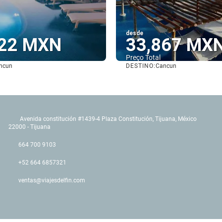
desde
522 MXN
33,867 MX
Preço Total
DESTINO:
ncun
Cancun
Vejo
Vejo
Avenida constitución #1439-4 Plaza Constitución, Tijuana, México
22000 - Tijuana
664 700 9103
+52 664 6857321
ventas@viajesdelfin.com