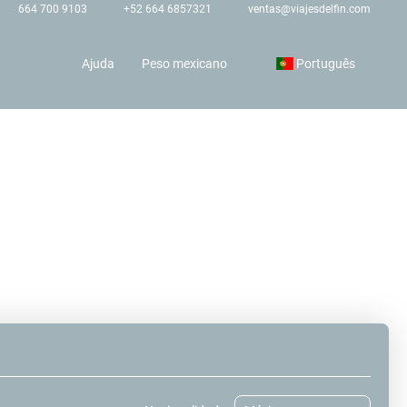
664 700 9103
+52 664 6857321
ventas@viajesdelfin.com
Ajuda
Peso mexicano
Português
Pacotes
Alugar um carro
Multidestino