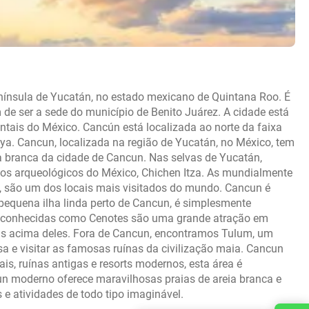
nínsula de Yucatán, no estado mexicano de Quintana Roo. É
 de ser a sede do município de Benito Juárez. A cidade está
ntais do México. Cancún está localizada ao norte da faixa
ya. Cancun, localizada na região de Yucatán, no México, tem
a branca da cidade de Cancun. Nas selvas de Yucatán,
ios arqueológicos do México, Chichen Itza. As mundialmente
, são um dos locais mais visitados do mundo. Cancun é
pequena ilha linda perto de Cancun, é simplesmente
as conhecidas como Cenotes são uma grande atração em
as acima deles. Fora de Cancun, encontramos Tulum, um
a e visitar as famosas ruínas da civilização maia. Cancun
is, ruínas antigas e resorts modernos, esta área é
un moderno oferece maravilhosas praias de areia branca e
 e atividades de todo tipo imaginável.