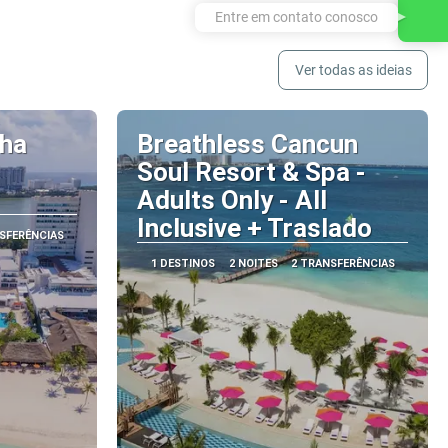
Entre em contato conosco
Ver todas as ideias
 ha
Breathless Cancun
Soul Resort & Spa -
Adults Only - All
Inclusive + Traslado
SFERÊNCIAS
1 DESTINOS
2 NOITES
2 TRANSFERÊNCIAS