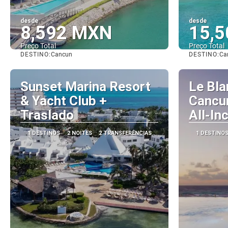
desde
desde
8,592 MXN
15,
Preço Total
Preço Total
DESTINO:
DESTINO:
Cancun
Ca
Vejo
Sunset Marina Resort
Le Bla
& Yacht Club +
Cancun
Traslado
All-In
1 DESTINOS
2 NOITES
2 TRANSFERÊNCIAS
1 DESTINO