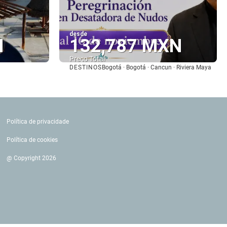
desde
N
132,787 MXN
Preço Total
DESTINOS
Bogotá · Bogotá · Cancun · Riviera Maya
Vejo
Política de privacidade
Política de cookies
@ Copyright 2026