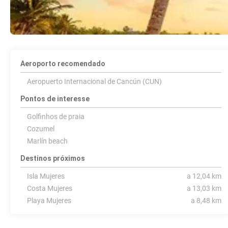
Aeroporto recomendado
Aeropuerto Internacional de Cancún (CUN)
Pontos de interesse
Golfinhos de praia
Cozumel
Marlín beach
Destinos próximos
Isla Mujeres
a 12,04 km
Costa Mujeres
a 13,03 km
Playa Mujeres
a 8,48 km