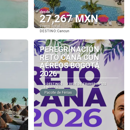
desde
27,267 MXN
Preço Total
DESTINO:
Cancun
Vejo
a
PEREGRINACIÓN
RETO CANÁ CON
AÉREOS BOGOTÁ
2026
3 DESTINOS
2 REDE DE TRANSPORTES
4 NOITES
Pacote de Férias