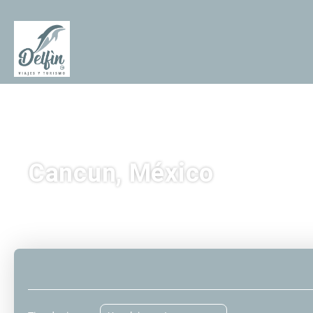
Cancun, México
Acomodação
Transporte
Transp
+