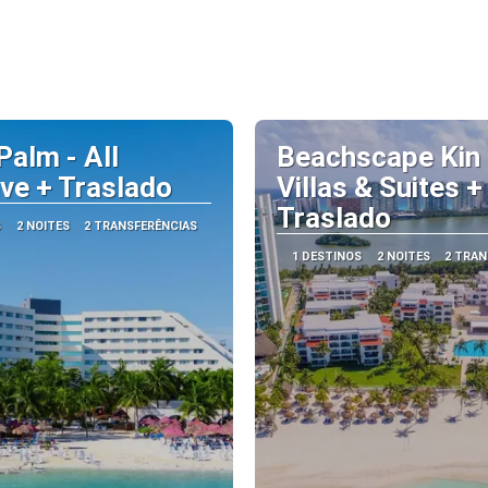
Palm - All
Beachscape Kin
ive + Traslado
Villas & Suites +
Traslado
S
2 NOITES
2 TRANSFERÊNCIAS
1 DESTINOS
2 NOITES
2 TRAN