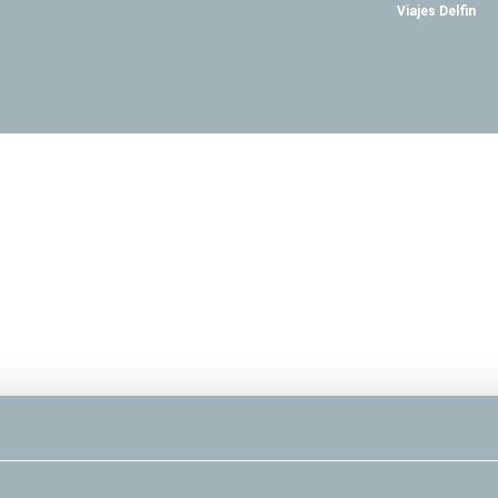
Viajes Delfin
orte + Alojamento
Atividades
Transfers