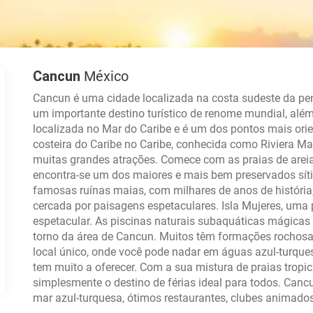
Cancun
México
Cancun é uma cidade localizada na costa sudeste da pe
um importante destino turístico de renome mundial, além
localizada no Mar do Caribe e é um dos pontos mais orie
costeira do Caribe no Caribe, conhecida como Riviera Ma
muitas grandes atrações. Comece com as praias de arei
encontra-se um dos maiores e mais bem preservados sít
famosas ruínas maias, com milhares de anos de história
cercada por paisagens espetaculares. Isla Mujeres, uma 
espetacular. As piscinas naturais subaquáticas mágic
torno da área de Cancun. Muitos têm formações rochos
local único, onde você pode nadar em águas azul-turques
tem muito a oferecer. Com a sua mistura de praias tropica
simplesmente o destino de férias ideal para todos. Canc
mar azul-turquesa, ótimos restaurantes, clubes animados