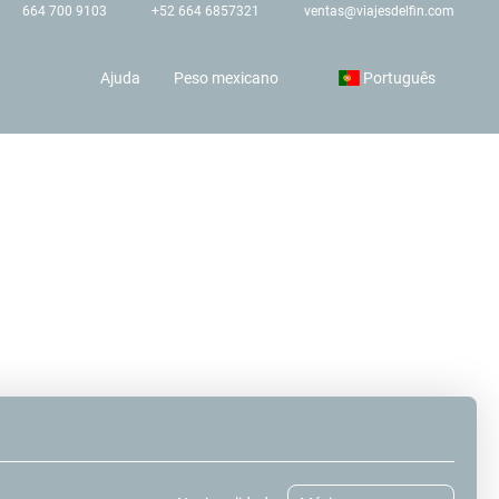
664 700 9103
+52 664 6857321
ventas@viajesdelfin.com
Ajuda
Peso mexicano
Português
Pacotes
Alugar um carro
Multidestino