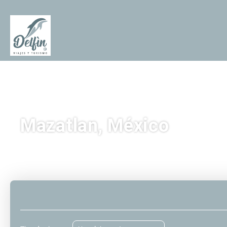
Mazatlan, México
Acomodação
Transporte
Transp
+