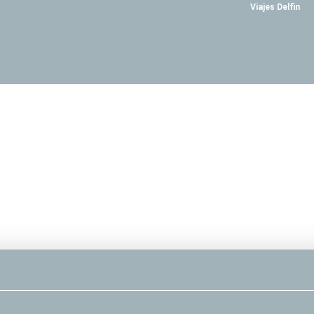
Viajes Delfin
orte + Alojamento
Atividades
Transfers