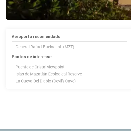
Aeroporto recomendado
General Rafael Buelna Intl (MZT)
Pontos de interesse
Puente de Cristal viewpoint
Islas de Mazatlán Ecological Reserve
La Cueva Del Diablo (Devil's Cave)