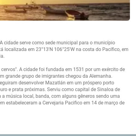
A cidade serve como sede municipal para o município
á localizada em 23°13′N 106°25′W na costa do Pacífico, em
ia.
 cervos". A cidade foi fundada em 1531 por um exército de
 um grande grupo de imigrantes chegou da Alemanha.
seguiram desenvolver Mazatlán em um próspero porto
ro e prata próximas. Serviu como capital de Sinaloa de
 a música local, banda, com alguns gêneros sendo uma
ém estabeleceram a Cervejaria Pacifico em 14 de março de