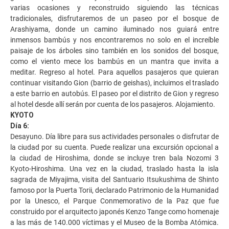
varias ocasiones y reconstruido siguiendo las técnicas
tradicionales, disfrutaremos de un paseo por el bosque de
Arashiyama, donde un camino iluminado nos guiará entre
inmensos bambús y nos encontraremos no solo en el increíble
paisaje de los árboles sino también en los sonidos del bosque,
como el viento mece los bambús en un mantra que invita a
meditar. Regreso al hotel. Para aquellos pasajeros que quieran
continuar visitando Gion (barrio de geishas), incluimos el traslado
a este barrio en autobús. El paseo por el distrito de Gion y regreso
al hotel desde allí serán por cuenta de los pasajeros. Alojamiento.
KYOTO
Día 6:
Desayuno. Día libre para sus actividades personales o disfrutar de
la ciudad por su cuenta. Puede realizar una excursión opcional a
la ciudad de Hiroshima, donde se incluye tren bala Nozomi 3
Kyoto-Hiroshima. Una vez en la ciudad, traslado hasta la isla
sagrada de Miyajima, visita del Santuario Itsukushima de Shinto
famoso por la Puerta Torii, declarado Patrimonio de la Humanidad
por la Unesco, el Parque Conmemorativo de la Paz que fue
construido por el arquitecto japonés Kenzo Tange como homenaje
a las más de 140.000 víctimas y el Museo de la Bomba Atómica.