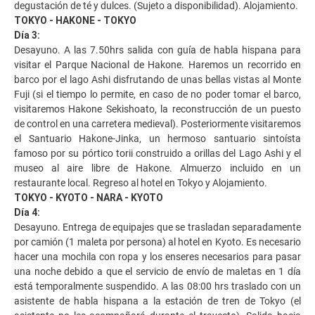
degustación de té y dulces. (Sujeto a disponibilidad). Alojamiento.
TOKYO - HAKONE - TOKYO
Día 3:
Desayuno. A las 7.50hrs salida con guía de habla hispana para
visitar el Parque Nacional de Hakone. Haremos un recorrido en
barco por el lago Ashi disfrutando de unas bellas vistas al Monte
Fuji (si el tiempo lo permite, en caso de no poder tomar el barco,
visitaremos Hakone Sekishoato, la reconstrucción de un puesto
de control en una carretera medieval). Posteriormente visitaremos
el Santuario Hakone-Jinka, un hermoso santuario sintoísta
famoso por su pórtico torii construido a orillas del Lago Ashi y el
museo al aire libre de Hakone. Almuerzo incluido en un
restaurante local. Regreso al hotel en Tokyo y Alojamiento.
TOKYO - KYOTO - NARA - KYOTO
Día 4:
Desayuno. Entrega de equipajes que se trasladan separadamente
por camión (1 maleta por persona) al hotel en Kyoto. Es necesario
hacer una mochila con ropa y los enseres necesarios para pasar
una noche debido a que el servicio de envío de maletas en 1 día
está temporalmente suspendido. A las 08:00 hrs traslado con un
asistente de habla hispana a la estación de tren de Tokyo (el