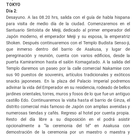
TOKYO
Día 2:
Desayuno. A las 08.20 hrs, salida con el guía de habla hispana
para visita de medio día de la ciudad. Comenzaremos en el
Santuario Sintoísta de Meiji, dedicado al primer emperador del
Japón moderno, el emperador Meiji y su esposa, la emperatriz
Shoken. Después continuaremos con el Templo Budista Senso-ji,
que inmerso dentro del barrio de Asakusa, y lugar de
peregrinación y reunión, cuenta con varios edificios, desde la
puerta Kamirarimon hasta el salón Komagatado. A la salida del
Templo daremos un paseo por la calle comercial Nakamise con
sus 90 puestos de souvenirs, artículos tradicionales y exóticos
snacks japoneses. En la plaza del Palacio Imperial podremos
adivinar la vida del Emperador en su residencia, rodeado de bellos
jardines orientales, torres, muros y fosos de lo que fue un antiguo
castillo Edo. Continuaremos la visita hasta el barrio de Ginza, el
distrito comercial más famoso de Japón con amplias avenidas y
numerosas tiendas y cafés. Regreso al hotel por cuenta propia.
Resto del día libre a su disposición en el podrá asistir
opcionalmente a “la ceremonia del té” en Asakusa con
demostración de la ceremonia por un maestro o maestra y