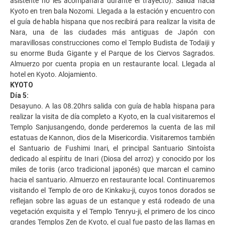
asistente no les acompañará durante el trayecto). Salida hacia
Kyoto en tren bala Nozomi. Llegada a la estación y encuentro con
el guía de habla hispana que nos recibirá para realizar la visita de
Nara, una de las ciudades más antiguas de Japón con
maravillosas construcciones como el Templo Budista de Todaiji y
su enorme Buda Gigante y el Parque de los Ciervos Sagrados.
Almuerzo por cuenta propia en un restaurante local. Llegada al
hotel en Kyoto. Alojamiento.
KYOTO
Día 5:
Desayuno. A las 08.20hrs salida con guía de habla hispana para
realizar la visita de día completo a Kyoto, en la cual visitaremos el
Templo Sanjusangendo, donde perderemos la cuenta de las mil
estatuas de Kannon, dios de la Misericordia. Visitaremos también
el Santuario de Fushimi Inari, el principal Santuario Sintoísta
dedicado al espíritu de Inari (Diosa del arroz) y conocido por los
miles de toriis (arco tradicional japonés) que marcan el camino
hacia el santuario. Almuerzo en restaurante local. Continuaremos
visitando el Templo de oro de Kinkaku-ji, cuyos tonos dorados se
reflejan sobre las aguas de un estanque y está rodeado de una
vegetación exquisita y el Templo Tenryu-ji, el primero de los cinco
grandes Templos Zen de Kyoto, el cual fue pasto de las llamas en