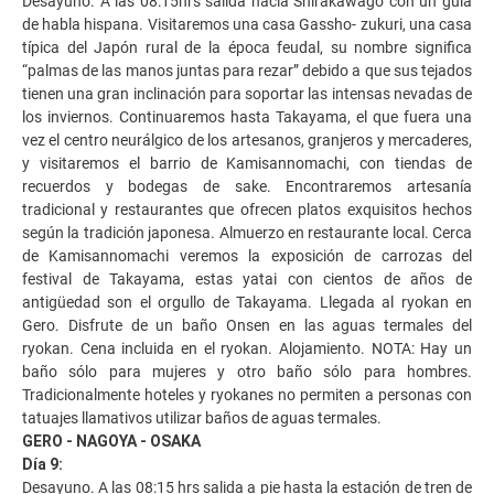
Desayuno. A las 08:15hrs salida hacia Shirakawago con un guía
de habla hispana. Visitaremos una casa Gassho- zukuri, una casa
típica del Japón rural de la época feudal, su nombre significa
“palmas de las manos juntas para rezar” debido a que sus tejados
tienen una gran inclinación para soportar las intensas nevadas de
los inviernos. Continuaremos hasta Takayama, el que fuera una
vez el centro neurálgico de los artesanos, granjeros y mercaderes,
y visitaremos el barrio de Kamisannomachi, con tiendas de
recuerdos y bodegas de sake. Encontraremos artesanía
tradicional y restaurantes que ofrecen platos exquisitos hechos
según la tradición japonesa. Almuerzo en restaurante local. Cerca
de Kamisannomachi veremos la exposición de carrozas del
festival de Takayama, estas yatai con cientos de años de
antigüedad son el orgullo de Takayama. Llegada al ryokan en
Gero. Disfrute de un baño Onsen en las aguas termales del
ryokan. Cena incluida en el ryokan. Alojamiento. NOTA: Hay un
baño sólo para mujeres y otro baño sólo para hombres.
Tradicionalmente hoteles y ryokanes no permiten a personas con
tatuajes llamativos utilizar baños de aguas termales.
GERO - NAGOYA - OSAKA
Día 9:
Desayuno. A las 08:15 hrs salida a pie hasta la estación de tren de