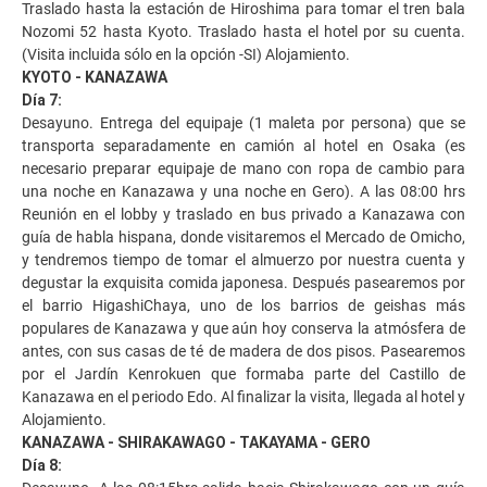
Traslado hasta la estación de Hiroshima para tomar el tren bala
Nozomi 52 hasta Kyoto. Traslado hasta el hotel por su cuenta.
(Visita incluida sólo en la opción -SI) Alojamiento.
KYOTO - KANAZAWA
Día 7:
Desayuno. Entrega del equipaje (1 maleta por persona) que se
transporta separadamente en camión al hotel en Osaka (es
necesario preparar equipaje de mano con ropa de cambio para
una noche en Kanazawa y una noche en Gero). A las 08:00 hrs
Reunión en el lobby y traslado en bus privado a Kanazawa con
guía de habla hispana, donde visitaremos el Mercado de Omicho,
y tendremos tiempo de tomar el almuerzo por nuestra cuenta y
degustar la exquisita comida japonesa. Después pasearemos por
el barrio HigashiChaya, uno de los barrios de geishas más
populares de Kanazawa y que aún hoy conserva la atmósfera de
antes, con sus casas de té de madera de dos pisos. Pasearemos
por el Jardín Kenrokuen que formaba parte del Castillo de
Kanazawa en el periodo Edo. Al finalizar la visita, llegada al hotel y
Alojamiento.
KANAZAWA - SHIRAKAWAGO - TAKAYAMA - GERO
Día 8: