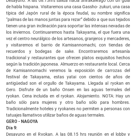
Desayuno. A las 08:15hrs salida hacia Shirakawago con un guía
de habla hispana. Visitaremos una casa Gassho- zukuri, una casa
típica del Japón rural de la época feudal, su nombre significa
“palmas de las manos juntas para rezar” debido a que sus tejados
tienen una gran inclinación para soportar las intensas nevadas de
los inviernos. Continuaremos hasta Takayama, el que fuera una
vez el centro neurálgico de los artesanos, granjeros y mercaderes,
y visitaremos el barrio de Kamisannomachi, con tiendas de
recuerdos y bodegas de sake. Encontraremos artesanía
tradicional y restaurantes que ofrecen platos exquisitos hechos
según la tradición japonesa. Almuerzo en restaurante local. Cerca
de Kamisannomachi veremos la exposición de carrozas del
festival de Takayama, estas yatai con cientos de años de
antigüedad son el orgullo de Takayama. Llegada al ryokan en
Gero. Disfrute de un baño Onsen en las aguas termales del
ryokan. Cena incluida en el ryokan. Alojamiento. NOTA: Hay un
baño sólo para mujeres y otro baño sólo para hombres.
Tradicionalmente hoteles y ryokanes no permiten a personas con
tatuajes llamativos utilizar baños de aguas termales.
GERO - NAGOYA
Día 9:
Desayuno en el Ryokan. A las 08.15 hrs reunión en el lobby y