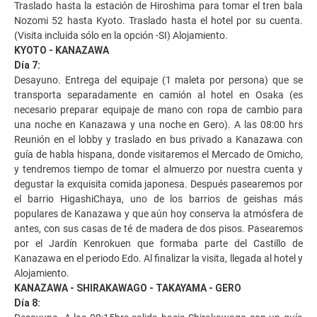
Traslado hasta la estación de Hiroshima para tomar el tren bala
Nozomi 52 hasta Kyoto. Traslado hasta el hotel por su cuenta.
(Visita incluida sólo en la opción -SI) Alojamiento.
KYOTO - KANAZAWA
Día 7:
Desayuno. Entrega del equipaje (1 maleta por persona) que se
transporta separadamente en camión al hotel en Osaka (es
necesario preparar equipaje de mano con ropa de cambio para
una noche en Kanazawa y una noche en Gero). A las 08:00 hrs
Reunión en el lobby y traslado en bus privado a Kanazawa con
guía de habla hispana, donde visitaremos el Mercado de Omicho,
y tendremos tiempo de tomar el almuerzo por nuestra cuenta y
degustar la exquisita comida japonesa. Después pasearemos por
el barrio HigashiChaya, uno de los barrios de geishas más
populares de Kanazawa y que aún hoy conserva la atmósfera de
antes, con sus casas de té de madera de dos pisos. Pasearemos
por el Jardín Kenrokuen que formaba parte del Castillo de
Kanazawa en el periodo Edo. Al finalizar la visita, llegada al hotel y
Alojamiento.
KANAZAWA - SHIRAKAWAGO - TAKAYAMA - GERO
Día 8: