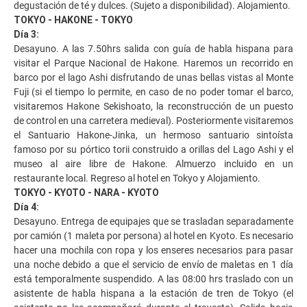
degustación de té y dulces. (Sujeto a disponibilidad). Alojamiento.
TOKYO - HAKONE - TOKYO
Día 3:
Desayuno. A las 7.50hrs salida con guía de habla hispana para
visitar el Parque Nacional de Hakone. Haremos un recorrido en
barco por el lago Ashi disfrutando de unas bellas vistas al Monte
Fuji (si el tiempo lo permite, en caso de no poder tomar el barco,
visitaremos Hakone Sekishoato, la reconstrucción de un puesto
de control en una carretera medieval). Posteriormente visitaremos
el Santuario Hakone-Jinka, un hermoso santuario sintoísta
famoso por su pórtico torii construido a orillas del Lago Ashi y el
museo al aire libre de Hakone. Almuerzo incluido en un
restaurante local. Regreso al hotel en Tokyo y Alojamiento.
TOKYO - KYOTO - NARA - KYOTO
Día 4:
Desayuno. Entrega de equipajes que se trasladan separadamente
por camión (1 maleta por persona) al hotel en Kyoto. Es necesario
hacer una mochila con ropa y los enseres necesarios para pasar
una noche debido a que el servicio de envío de maletas en 1 día
está temporalmente suspendido. A las 08:00 hrs traslado con un
asistente de habla hispana a la estación de tren de Tokyo (el