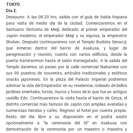
TOKYO
Día 2:
Desayuno. A las 08.20 hrs, salida con el guía de habla hispana
para visita de medio día de la ciudad. Comenzaremos en el
Santuario Sintoísta de Meiji, dedicado al primer emperador del
Japón moderno, el emperador Meiji y su esposa, la emperatriz
Shoken. Después continuaremos con el Templo Budista Senso-ji,
que inmerso dentro del barrio de Asakusa, y lugar de
peregrinación y reunión, cuenta con varios edificios, desde la
puerta Kamirarimon hasta el salón Komagatado. A la salida del
Templo daremos un paseo por la calle comercial Nakamise con
sus 90 puestos de souvenirs, artículos tradicionales y exóticos
snacks japoneses. En la plaza del Palacio Imperial podremos
adivinar la vida del Emperador en su residencia, rodeado de bellos
jardines orientales, torres, muros y fosos de lo que fue un antiguo
castillo Edo. Continuaremos la visita hasta el barrio de Ginza, el
distrito comercial más famoso de Japón con amplias avenidas y
numerosas tiendas y cafés. Regreso al hotel por cuenta propia.
Resto del día libre a su disposición en el podrá asistir
opcionalmente a “la ceremonia del té” en Asakusa con
demostración de la ceremonia por un maestro o maestra y