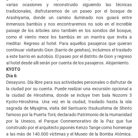
varias ocasiones y reconstruido siguiendo las técnicas
tradicionales, disfrutaremos de un paseo por el bosque de
Arashiyama, donde un camino iluminado nos guiará entre
inmensos bambús y nos encontraremos no solo en el increíble
paisaje de los árboles sino también en los sonidos del bosque,
como el viento mece los bambús en un mantra que invita a
meditar. Regreso al hotel. Para aquellos pasajeros que quieran
continuar visitando Gion (barrio de geishas), incluimos el traslado
a este barrio en autobús. El paseo por el distrito de Gion y regreso
al hotel desde allí serán por cuenta de los pasajeros. Alojamiento.
KYOTO
Día 6:
Desayuno. Día libre para sus actividades personales o disfrutar de
la ciudad por su cuenta. Puede realizar una excursión opcional a
la ciudad de Hiroshima, donde se incluye tren bala Nozomi 3
Kyoto-Hiroshima. Una vez en la ciudad, traslado hasta la isla
sagrada de Miyajima, visita del Santuario Itsukushima de Shinto
famoso por la Puerta Torii, declarado Patrimonio de la Humanidad
por la Unesco, el Parque Conmemorativo de la Paz que fue
construido por el arquitecto japonés Kenzo Tange como homenaje
a las más de 140.000 víctimas y el Museo de la Bomba Atómica.