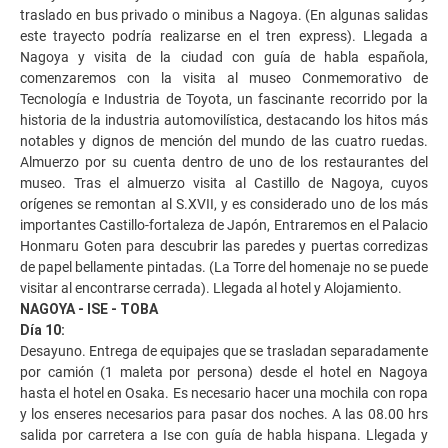
traslado en bus privado o minibus a Nagoya. (En algunas salidas
este trayecto podría realizarse en el tren express). Llegada a
Nagoya y visita de la ciudad con guía de habla española,
comenzaremos con la visita al museo Conmemorativo de
Tecnología e Industria de Toyota, un fascinante recorrido por la
historia de la industria automovilística, destacando los hitos más
notables y dignos de mención del mundo de las cuatro ruedas.
Almuerzo por su cuenta dentro de uno de los restaurantes del
museo. Tras el almuerzo visita al Castillo de Nagoya, cuyos
orígenes se remontan al S.XVII, y es considerado uno de los más
importantes Castillo-fortaleza de Japón, Entraremos en el Palacio
Honmaru Goten para descubrir las paredes y puertas corredizas
de papel bellamente pintadas. (La Torre del homenaje no se puede
visitar al encontrarse cerrada). Llegada al hotel y Alojamiento.
NAGOYA - ISE - TOBA
Día 10:
Desayuno. Entrega de equipajes que se trasladan separadamente
por camión (1 maleta por persona) desde el hotel en Nagoya
hasta el hotel en Osaka. Es necesario hacer una mochila con ropa
y los enseres necesarios para pasar dos noches. A las 08.00 hrs
salida por carretera a Ise con guía de habla hispana. Llegada y