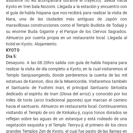
asistente no les acompañará durante el trayecto). Salida hacia
Kyoto en tren bala Nozomi. Llegada a la estación y encuentro con
el guía de habla hispana que nos recibirá para realizar la visita de
Nara, una de las ciudades más antiguas de Japón con
maravillosas construcciones como el Templo Budista de Todaiji y
su enorme Buda Gigante y el Parque de los Ciervos Sagrados.
Almuerzo por cuenta propia en un restaurante local. Llegada al
hotel en Kyoto. Alojamiento.
KYOTO
Día 5:
Desayuno. A las 08.20hrs salida con guía de habla hispana para
realizar la visita de día completo a Kyoto, en la cual visitaremos el
Templo Sanjusangendo, donde perderemos la cuenta de las mil
estatuas de Kannon, dios de la Misericordia. Visitaremos también
el Santuario de Fushimi Inari, el principal Santuario Sintoísta
dedicado al espíritu de Inari (Diosa del arroz) y conocido por los
miles de toriis (arco tradicional japonés) que marcan el camino
hacia el santuario. Almuerzo en restaurante local. Continuaremos
visitando el Templo de oro de Kinkaku-ji, cuyos tonos dorados se
reflejan sobre las aguas de un estanque y está rodeado de una
vegetación exquisita y el Templo Tenryu-ji, el primero de los cinco
grandes Templos Zen de Kyoto, el cual fue pasto de las llamas en