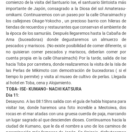
comienzo de la visita del Santuario Ise, el santuario Sintoista más
importante de Japón, consagrado a la Diosa del sol Amaterasu-
omikami. Continuaremos con un paseo por la calle Oharaimachi y
los callejones Okage-Yokocho , un precioso barrio con hileras de
tiendas de recuerdos y restaurantes que conservan el ambiente de
la época de los samuráis. Después llegaremos hasta la Cabaña de
Ama (buceadoras) donde degustaremos un almuerzo de
pescados y mariscos. (No existe posibilidad de comer diferente, si
no quisieran comer pescados y mariscos, deberían comer por
cuenta propia en la calle Oharaimachi) Por la tarde, salida de Ise
hacia Toba por carretera, donde realizaremos la visita de la Isla de
las Perlas de Mikimoto con demostración de buceadoras ( si el
tiempo lo permite) y visita al museo de cultivo de perlas. Llegada
al hotel en Toba, cena y Alojamiento.
TOBA- ISE- KUMANO- NACHI KATSURA
Día 11:
Desayuno. A las 08:15hrs salida con el guía de habla hispana para
visitar Ise, donde haremos una foto increíble a Meotoiwa, dos
rocas en el mar atadas con una gruesa cuerda de paja, marcando
un lugar sagrado al que descienden dioses. Continuamos hacia la
ciudad de Kumano, que le da el nombre a uno de los caminos de