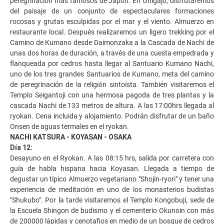
peregrinación más famosos de Japón. En Onigajo, disfrutaremos
del paisaje de un conjunto de espectaculares formaciones
rocosas y grutas esculpidas por el mar y el viento. Almuerzo en
restaurante local. Después realizaremos un ligero trekking por el
Camino de Kumano desde Daimonzaka a la Cascada de Nachi de
unas dos horas de duración, a través de una cuesta empedrada y
flanqueada por cedros hasta llegar al Santuario Kumano Nachi,
uno de los tres grandes Santuarios de Kumano, meta del camino
de peregrinación de la religión sintoísta. También visitaremos el
Templo Seigantoji con una hermosa pagoda de tres plantas y la
cascada Nachi de 133 metros de altura. A las 17:00hrs llegada al
ryokan. Cena incluida y alojamiento. Podrán disfrutar de un baño
Onsen de aguas termales en el ryokan.
NACHI KATSURA - KOYASAN - OSAKA
Día 12:
Desayuno en el Ryokan. A las 08:15 hrs, salida por carretera con
guía de habla hispana hacia Koyasan. Llegada a tiempo de
degustar un típico Almuerzo vegetariano "Shojin-ryori" y tener una
experiencia de meditación en uno de los monasterios budistas
"Shukubo". Por la tarde visitaremos el Templo Kongobuji, sede de
la Escuela Shingon de budismo y el cementerio Okunoin con más
de 200000 lápidas y cenotafios en medio de un bosque de cedros