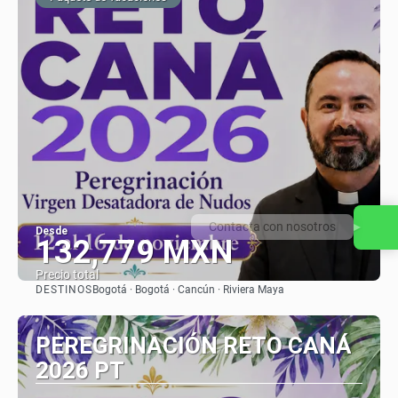
Contacta con nosotros
Desde
132,779 MXN
Precio total
DESTINOS
Bogotá · Bogotá · Cancún · Riviera Maya
Ver
PEREGRINACIÓN RETO CANÁ
2026 PT