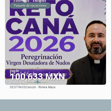
2 DESTINOS
4 NOCHES
Paquete de vacaciones
Desde
100,633 MXN
Precio total
DESTINOS
Cancún · Riviera Maya
Ver