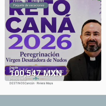
2 DESTINOS
4 NOCHES
Paquete de vacaciones
Desde
100,547 MXN
Precio total
DESTINOS
Cancún · Riviera Maya
Ver