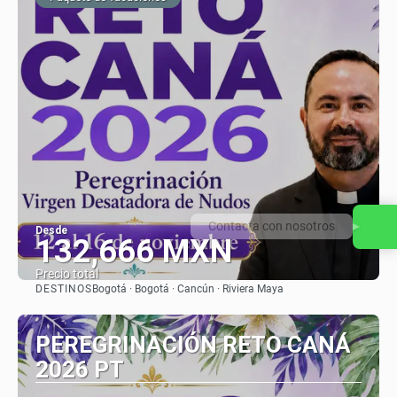
Contacta con nosotros
Desde
132,666 MXN
Precio total
DESTINOS
Bogotá · Bogotá · Cancún · Riviera Maya
Ver
PEREGRINACIÓN RETO CANÁ
2026 PT