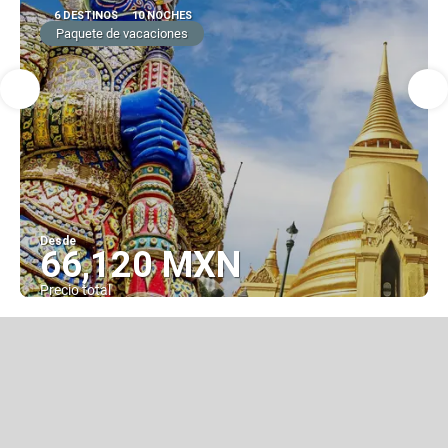
6 DESTINOS
10 NOCHES
Paquete de vacaciones
Desde
66,120 MXN
Precio total
Ver