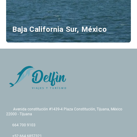
Baja California Sur, México
Avenida constitución #1439-4 Plaza Constitución, Tijuana, México
22000 - Tijuana
664 700 9103
+52 664 6857321