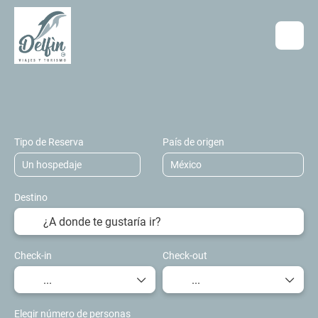
Hospedaje
Transportes
Vuelo + Hos
+
Tipo de Reserva
País de origen
Destino
Check-in
Check-out
Elegir número de personas